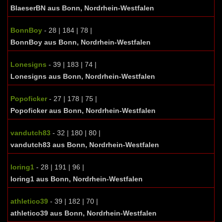
BlaeserBN aus Bonn, Nordrhein-Westfalen
BonnBoy
- 28 | 184 | 78 |
BonnBoy aus Bonn, Nordrhein-Westfalen
Lonesigns
- 39 | 183 | 74 |
Lonesigns aus Bonn, Nordrhein-Westfalen
Popoficker
- 27 | 178 | 75 |
Popoficker aus Bonn, Nordrhein-Westfalen
vandutch83
- 32 | 180 | 80 |
vandutch83 aus Bonn, Nordrhein-Westfalen
loring1
- 28 | 191 | 96 |
loring1 aus Bonn, Nordrhein-Westfalen
athletico39
- 39 | 182 | 70 |
athletico39 aus Bonn, Nordrhein-Westfalen