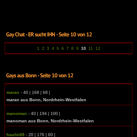
1
2
3
4
5
6
7
8
9
10
11
12
maran
- 40 | 168 | 68 |
maran aus Bonn, Nordrhein-Westfalen
manoman
- 40 | 194 | 100 |
manoman aus Bonn, Nordrhein-Westfalen
haulin69
- 20 | 176 | 60 |