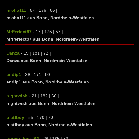
micha111
- 54 | 176 | 85 |
micha111 aus Bonn, Nordrhein-Westfalen
MrPerfect97
- 17 | 175 | 57 |
MrPerfect97 aus Bonn, Nordrhein-Westfalen
Danza
- 19 | 181 | 72 |
Danza aus Bonn, Nordrhein-Westfalen
andip1
- 29 | 171 | 80 |
andip1 aus Bonn, Nordrhein-Westfalen
nightwish
- 21 | 182 | 66 |
nightwish aus Bonn, Nordrhein-Westfalen
blattboy
- 55 | 170 | 70 |
blattboy aus Bonn, Nordrhein-Westfalen
junger_boy_BN
- 26 | 185 | 83 |