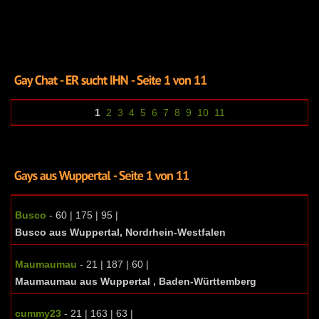
1
2
3
4
5
6
7
8
9
10
11
Busco
- 60 | 175 | 95 |
Busco aus Wuppertal, Nordrhein-Westfalen
Maumaumau
- 21 | 187 | 60 |
Maumaumau aus Wuppertal , Baden-Württemberg
cummy23
- 21 | 163 | 63 |