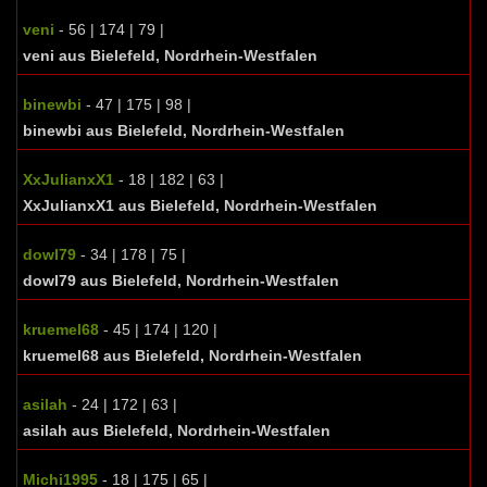
veni
- 56 | 174 | 79 |
veni aus Bielefeld, Nordrhein-Westfalen
binewbi
- 47 | 175 | 98 |
binewbi aus Bielefeld, Nordrhein-Westfalen
XxJulianxX1
- 18 | 182 | 63 |
XxJulianxX1 aus Bielefeld, Nordrhein-Westfalen
dowl79
- 34 | 178 | 75 |
dowl79 aus Bielefeld, Nordrhein-Westfalen
kruemel68
- 45 | 174 | 120 |
kruemel68 aus Bielefeld, Nordrhein-Westfalen
asilah
- 24 | 172 | 63 |
asilah aus Bielefeld, Nordrhein-Westfalen
Michi1995
- 18 | 175 | 65 |