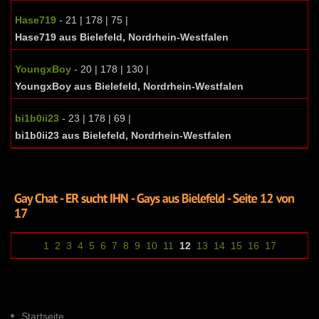
Hase719
- 21 | 178 | 75 |
Hase719 aus Bielefeld, Nordrhein-Westfalen
YoungxBoy
- 20 | 178 | 130 |
YoungxBoy aus Bielefeld, Nordrhein-Westfalen
bi1b0ii23
- 23 | 178 | 69 |
bi1b0ii23 aus Bielefeld, Nordrhein-Westfalen
1
2
3
4
5
6
7
8
9
10
11
12
13
14
15
16
17
Startseite