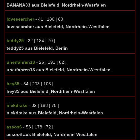
BANANA33 aus Bielefeld, Nordrhein-Westfalen
lovesearcher
- 41 | 186 | 83 |
lovesearcher aus Bielefeld, Nordrhein-Westfalen
teddy25
- 22 | 184 | 70 |
teddy25 aus Bielefeld, Berlin
unerfahren13
- 26 | 191 | 82 |
unerfahren13 aus Bielefeld, Nordrhein-Westfalen
hey35
- 34 | 203 | 103 |
hey35 aus Bielefeld, Nordrhein-Westfalen
nickdrake
- 32 | 188 | 75 |
nickdrake aus Bielefeld, Nordrhein-Westfalen
assos6
- 56 | 178 | 72 |
assos6 aus Bielefeld, Nordrhein-Westfalen