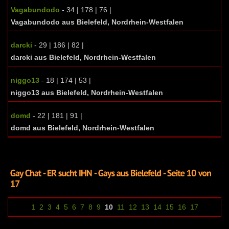
Vagabundodo
- 34 | 178 | 76 |
Vagabundodo aus Bielefeld, Nordrhein-Westfalen
darcki
- 29 | 186 | 82 |
darcki aus Bielefeld, Nordrhein-Westfalen
niggo13
- 18 | 174 | 53 |
niggo13 aus Bielefeld, Nordrhein-Westfalen
domd
- 22 | 181 | 91 |
domd aus Bielefeld, Nordrhein-Westfalen
1
2
3
4
5
6
7
8
9
10
11
12
13
14
15
16
17