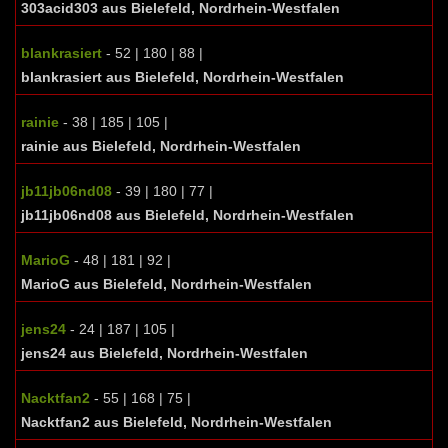
303acid303 aus Bielefeld, Nordrhein-Westfalen
blankrasiert
- 52 | 180 | 88 |
blankrasiert aus Bielefeld, Nordrhein-Westfalen
rainie
- 38 | 185 | 105 |
rainie aus Bielefeld, Nordrhein-Westfalen
jb11jb06nd08
- 39 | 180 | 77 |
jb11jb06nd08 aus Bielefeld, Nordrhein-Westfalen
MarioG
- 48 | 181 | 92 |
MarioG aus Bielefeld, Nordrhein-Westfalen
jens24
- 24 | 187 | 105 |
jens24 aus Bielefeld, Nordrhein-Westfalen
Nacktfan2
- 55 | 168 | 75 |
Nacktfan2 aus Bielefeld, Nordrhein-Westfalen