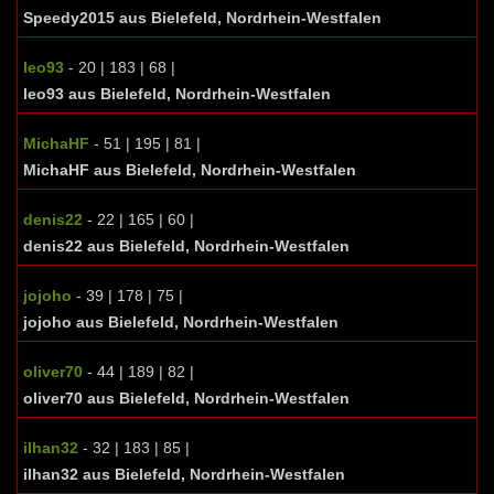
Speedy2015 aus Bielefeld, Nordrhein-Westfalen
leo93
- 20 | 183 | 68 |
leo93 aus Bielefeld, Nordrhein-Westfalen
MichaHF
- 51 | 195 | 81 |
MichaHF aus Bielefeld, Nordrhein-Westfalen
denis22
- 22 | 165 | 60 |
denis22 aus Bielefeld, Nordrhein-Westfalen
jojoho
- 39 | 178 | 75 |
jojoho aus Bielefeld, Nordrhein-Westfalen
oliver70
- 44 | 189 | 82 |
oliver70 aus Bielefeld, Nordrhein-Westfalen
ilhan32
- 32 | 183 | 85 |
ilhan32 aus Bielefeld, Nordrhein-Westfalen