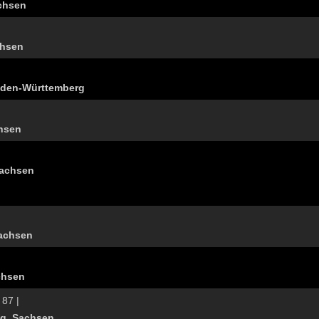
achsen
chsen
Baden-Württemberg
chsen
Sachsen
Sachsen
chsen
 87 |
ig, Sachsen