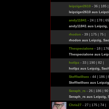
leipziger2610
- 36 | 185 |
leipziger2610 aus Leipz
andy11841
- 24 | 178 | 65
andy11841 aus Leipzig,
rhodon
- 39 | 175 | 75 |
rhodon aus Leipzig, Sa
Thespecialone
- 18 | 176
Thespecialone aus Leip
hotlpz
- 33 | 190 | 82 |
hotlpz aus Leipzig, Sac
Steffiwillsex
- 44 | 186 | 
Steffiwillsex aus Leipzi
Seraph_rs
- 26 | 186 | 90 
Seraph_rs aus Leipzig,
Chris27
- 27 | 175 | 74 |