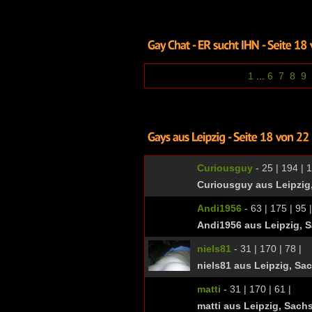
1
...
6
7
8
9
Curiousguy
- 25 | 194 | 1
Curiousguy aus Leipzig
Andi1956
- 63 | 175 | 95 |
Andi1956 aus Leipzig, 
niels81
- 31 | 170 | 78 |
niels81 aus Leipzig, Sa
matti
- 31 | 170 | 61 |
matti aus Leipzig, Sach