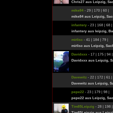
Chris27 aus Leipzig, S
mike84
- 29 | 170 | 60 |
mike84 aus Leipzig, Sa
infantery
- 23 | 168 | 68 |
infantery aus leipzig, 
mirlisc
- 41 | 184 | 79 |
mirlisc aus Leipzig, Sa
Davidxxx
- 17 | 175 | 94 |
Davidxxx aus Leipzig, 
Davewitz
- 22 | 172 | 61 |
Davewitz aus Leipzig, 
pepe22
- 23 | 179 | 98 |
pepe22 aus Leipzig, Sa
Tim85Leipzig
- 28 | 198 |
Tim85Leipzig aus Leipz