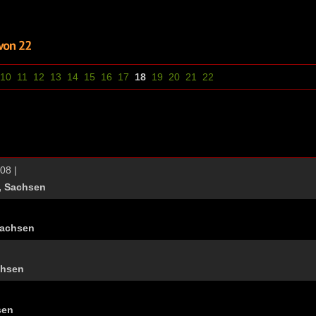
10
11
12
13
14
15
16
17
18
19
20
21
22
08 |
, Sachsen
Sachsen
chsen
sen