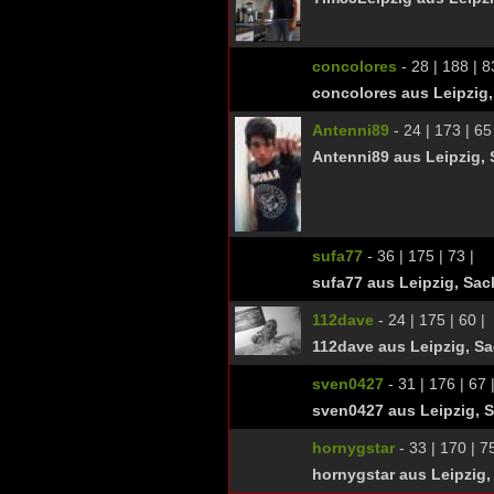
concolores
- 28 | 188 | 8
concolores aus Leipzig
Antenni89
- 24 | 173 | 65
Antenni89 aus Leipzig,
sufa77
- 36 | 175 | 73 |
sufa77 aus Leipzig, Sa
112dave
- 24 | 175 | 60 |
112dave aus Leipzig, S
sven0427
- 31 | 176 | 67 
sven0427 aus Leipzig, 
hornygstar
- 33 | 170 | 75
hornygstar aus Leipzig