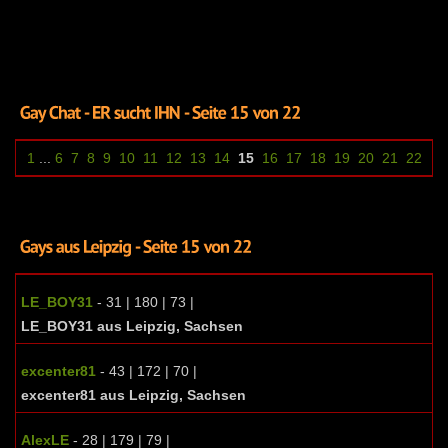
1
...
6
7
8
9
10
11
12
13
14
15
16
17
18
19
20
21
22
LE_BOY31
- 31 | 180 | 73 |
LE_BOY31 aus Leipzig, Sachsen
excenter81
- 43 | 172 | 70 |
excenter81 aus Leipzig, Sachsen
AlexLE
- 28 | 179 | 79 |