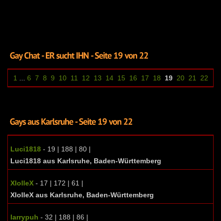
1
...
6
7
8
9
10
11
12
13
14
15
16
17
18
19
20
21
22
Luci1818
- 19 | 188 | 80 |
Luci1818 aus Karlsruhe, Baden-Württemberg
XlolleX
- 17 | 172 | 61 |
XlolleX aus Karlsruhe, Baden-Württemberg
larrypuh
- 32 | 188 | 86 |