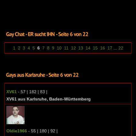
1
2
3
4
5
6
7
8
9
10
11
12
13
14
15
16
17
...
22
XV61
- 57 | 182 | 83 |
XV61 aus Karlsruhe, Baden-Württemberg
Oldie1966
- 55 | 180 | 92 |