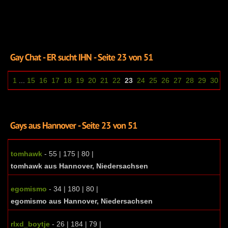
1
...
15
16
17
18
19
20
21
22
23
24
25
26
27
28
29
30
3
tomhawk
- 55 | 175 | 80 |
tomhawk aus Hannover, Niedersachsen
egomismo
- 34 | 180 | 80 |
egomismo aus Hannover, Niedersachsen
rlxd_boytje
- 26 | 184 | 79 |