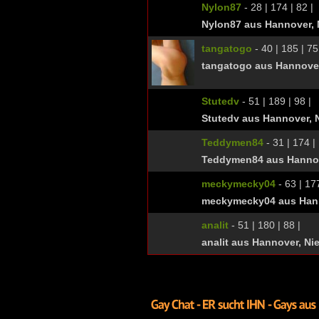
Nylon87
- 28 | 174 | 82 |
Nylon87 aus Hannover,
tangatogo
- 40 | 185 | 75
tangatogo aus Hannove
Stutedv
- 51 | 189 | 98 |
Stutedv aus Hannover, 
Teddymen84
- 31 | 174 | 
Teddymen84 aus Hannov
meckymecky04
- 63 | 177
meckymecky04 aus Hann
analit
- 51 | 180 | 88 |
analit aus Hannover, N