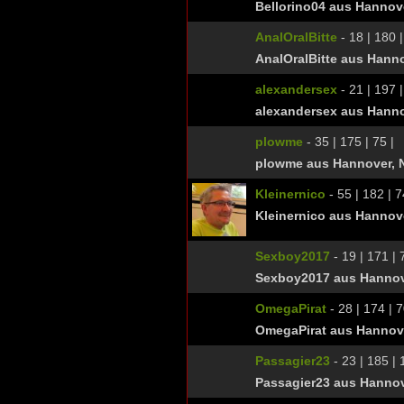
Bellorino04 aus Hannov
AnalOralBitte
- 18 | 180 |
AnalOralBitte aus Hann
alexandersex
- 21 | 197 |
alexandersex aus Hanno
plowme
- 35 | 175 | 75 |
plowme aus Hannover, 
Kleinernico
- 55 | 182 | 7
Kleinernico aus Hannov
Sexboy2017
- 19 | 171 | 
Sexboy2017 aus Hannov
OmegaPirat
- 28 | 174 | 7
OmegaPirat aus Hannov
Passagier23
- 23 | 185 | 
Passagier23 aus Hannov