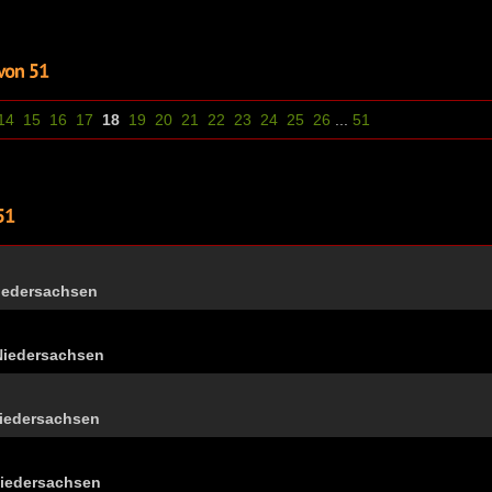
14
15
16
17
18
19
20
21
22
23
24
25
26
...
51
Niedersachsen
Niedersachsen
iedersachsen
Niedersachsen