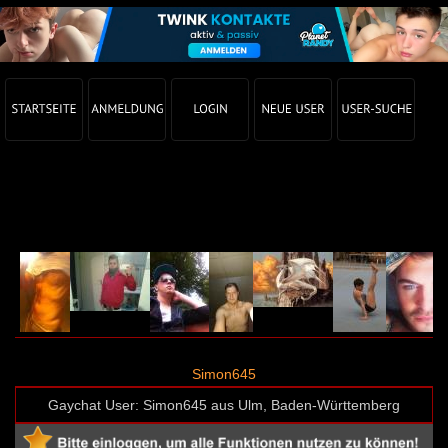
Gay Chat Profil von Simon645 (User-ID: 65819)
Simon645
Gaychat User: Simon645 aus Ulm, Baden-Württemberg