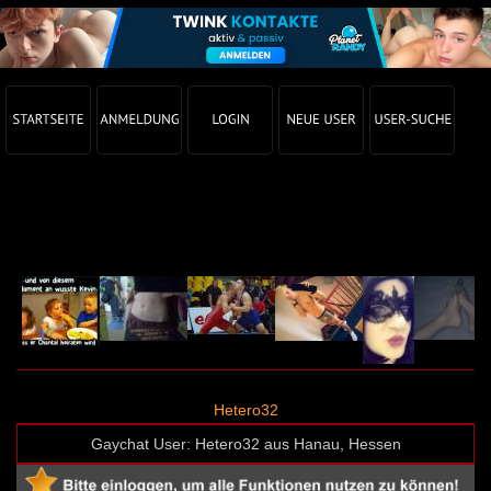
Gay Chat Profil von Hetero32 (User-ID: 17006)
Hetero32
Gaychat User: Hetero32 aus Hanau, Hessen