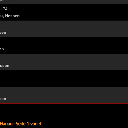
| 74 |
u, Hessen
ssen
en
essen
n
sen