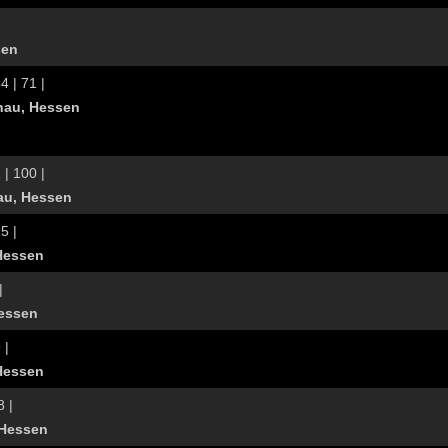
sen
4 | 71 |
nau, Hessen
 | 100 |
au, Hessen
5 |
Hessen
|
Hessen
 |
Hessen
8 |
 Hessen