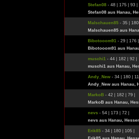
Stefan08
- 48 | 175 | 93 |
Stefan08 aus Hanau, H
Malschauen85
- 35 | 180 
Malschauen85 aus Hana
Bibotooom91
- 29 | 176 |
Bibotooom91 aus Hana
muschi1
- 44 | 182 | 92 |
muschi1 aus Hanau, He
Andy_New
- 34 | 180 | 11
Andy_New aus Hanau, 
MarkoB
- 42 | 182 | 79 |
MarkoB aus Hanau, Hes
nevs
- 54 | 173 | 72 |
nevs aus Hanau, Hesse
Erik85
- 34 | 180 | 105 |
Erik85 aus Hanau, Hess