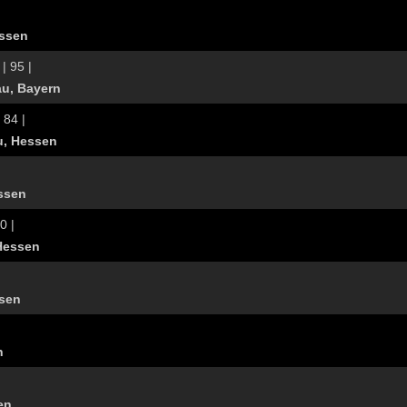
essen
| 95 |
u, Bayern
 84 |
u, Hessen
ssen
0 |
Hessen
sen
n
en