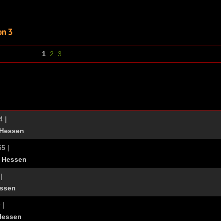
1
2
3
4 |
 Hessen
65 |
, Hessen
|
essen
 |
Hessen