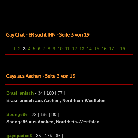
1
2
3
4
5
6
7
8
9
10
11
12
13
14
15
16
17
...
19
Brasilianisch
- 34 | 180 | 77 |
Brasilianisch aus Aachen, Nordrhein-Westfalen
Sponge96
- 22 | 186 | 80 |
Sponge96 aus Aachen, Nordrhein-Westfalen
gayspades6
- 35 | 175 | 66 |