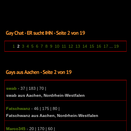
1
2
3
4
5
6
7
8
9
10
11
12
13
14
15
16
17
...
19
swab
- 37 | 183 | 70 |
swab aus Aachen, Nordrhein-Westfalen
Fatschwanz
- 46 | 175 | 80 |
Fatschwanz aus Aachen, Nordrhein-Westfalen
Marco345
- 20 | 170 | 60 |