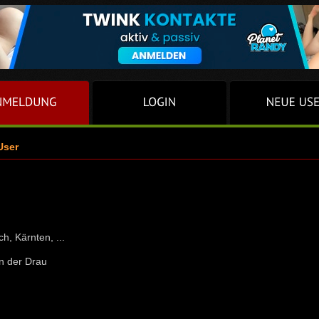
User
ch, Kärnten, ...
an der Drau