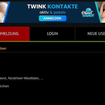
User
and, Nordrhein-Westfalen, ...
irchen