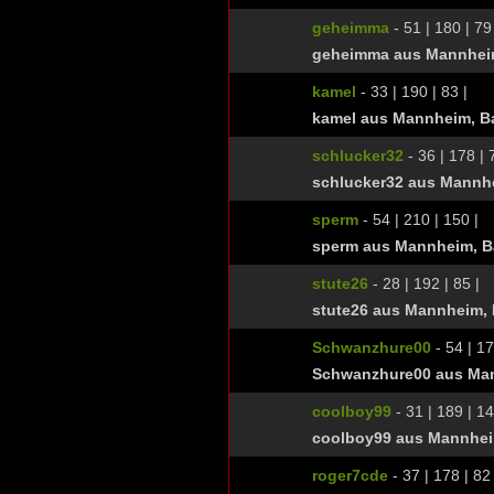
geheimma
- 51 | 180 | 79
geheimma aus Mannhei
kamel
- 33 | 190 | 83 |
kamel aus Mannheim, B
schlucker32
- 36 | 178 | 
schlucker32 aus Mannh
sperm
- 54 | 210 | 150 |
sperm aus Mannheim, 
stute26
- 28 | 192 | 85 |
stute26 aus Mannheim,
Schwanzhure00
- 54 | 17
Schwanzhure00 aus Ma
coolboy99
- 31 | 189 | 14
coolboy99 aus Mannhei
roger7cde
- 37 | 178 | 82 