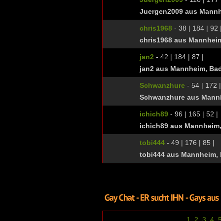
Juergen2009 aus Mannh
chris1968
- 38 | 184 | 92 
chris1968 aus Mannhei
jan2
- 42 | 184 | 87 |
jan2 aus Mannheim, Ba
Schwanzhure
- 54 | 172 |
Schwanzhure aus Mann
ichich89
- 96 | 165 | 52 |
ichich89 aus Mannheim
tobi444
- 49 | 176 | 85 |
tobi444 aus Mannheim,
1
2
3
4