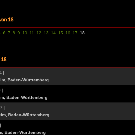
5
6
7
8
9
10
11
12
13
14
15
16
17
18
4 |
im, Baden-Württemberg
 |
im, Baden-Württemberg
7 |
im, Baden-Württemberg
|
m, Baden-Württemberg