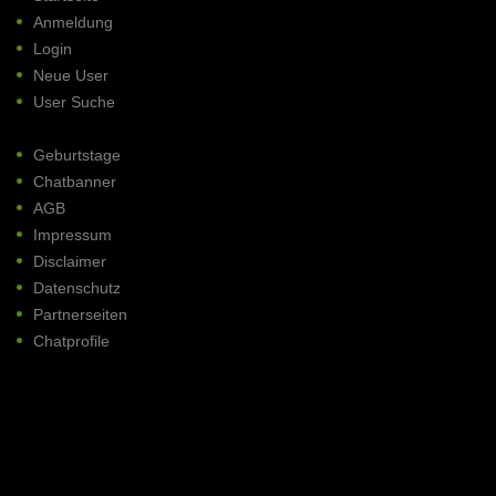
Anmeldung
Login
Neue User
User Suche
Geburtstage
Chatbanner
AGB
Impressum
Disclaimer
Datenschutz
Partnerseiten
Chatprofile