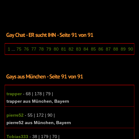
1
...
75
76
77
78
79
80
81
82
83
84
85
86
87
88
89
90
9
trapper
- 68 | 178 | 79 |
trapper aus München, Bayern
pierre52
- 55 | 172 | 90 |
pierre52 aus München, Bayern
Tobias333
- 38 | 179 | 70 |