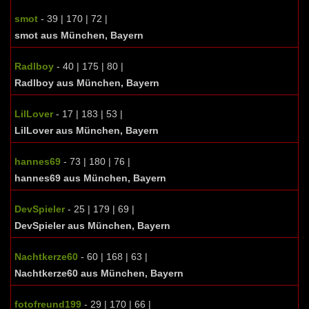
smot
- 39 | 170 | 72 |
smot aus München, Bayern
Radlboy
- 40 | 175 | 80 |
Radlboy aus München, Bayern
LilLover
- 17 | 183 | 53 |
LilLover aus München, Bayern
hannes69
- 73 | 180 | 76 |
hannes69 aus München, Bayern
DevSpieler
- 25 | 179 | 69 |
DevSpieler aus München, Bayern
Nachtkerze60
- 60 | 168 | 63 |
Nachtkerze60 aus München, Bayern
fotofreund199
- 29 | 170 | 66 |