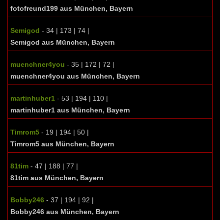
fotofreund199 aus München, Bayern
Semigod
- 34 | 173 | 74 |
Semigod aus München, Bayern
muenchner4you
- 35 | 172 | 72 |
muenchner4you aus München, Bayern
martinhuber1
- 53 | 194 | 110 |
martinhuber1 aus München, Bayern
Timrom5
- 19 | 194 | 50 |
Timrom5 aus München, Bayern
81tim
- 47 | 188 | 77 |
81tim aus München, Bayern
Bobby246
- 37 | 194 | 92 |
Bobby246 aus München, Bayern