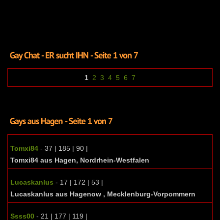
1
2
3
4
5
6
7
Tomxi84
- 37 | 185 | 90 |
Tomxi84 aus Hagen, Nordrhein-Westfalen
Lucaskanlus
- 17 | 172 | 53 |
Lucaskanlus aus Hagenow , Mecklenburg-Vorpommern
Ssss00
- 21 | 177 | 119 |