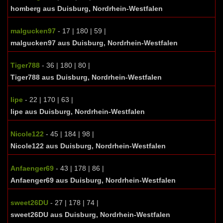
homberg aus Duisburg, Nordrhein-Westfalen
malgucken97
- 17 | 180 | 59 |
malgucken97 aus Duisburg, Nordrhein-Westfalen
Tiger788
- 36 | 180 | 80 |
Tiger788 aus Duisburg, Nordrhein-Westfalen
lipe
- 22 | 170 | 63 |
lipe aus Duisburg, Nordrhein-Westfalen
Nicole122
- 45 | 184 | 98 |
Nicole122 aus Duisburg, Nordrhein-Westfalen
Anfaenger69
- 43 | 178 | 86 |
Anfaenger69 aus Duisburg, Nordrhein-Westfalen
sweet26DU
- 27 | 178 | 74 |
sweet26DU aus Duisburg, Nordrhein-Westfalen