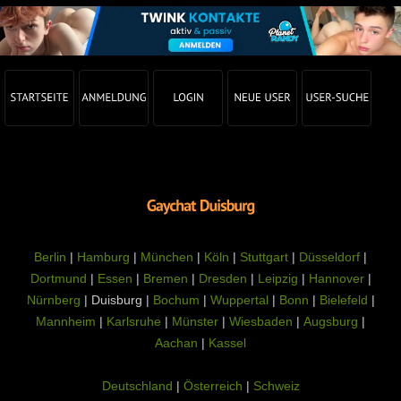
Berlin
|
Hamburg
|
München
|
Köln
|
Stuttgart
|
Düsseldorf
|
Dortmund
|
Essen
|
Bremen
|
Dresden
|
Leipzig
|
Hannover
|
Nürnberg
| Duisburg |
Bochum
|
Wuppertal
|
Bonn
|
Bielefeld
|
Mannheim
|
Karlsruhe
|
Münster
|
Wiesbaden
|
Augsburg
|
Aachan
|
Kassel
Deutschland
|
Österreich
|
Schweiz