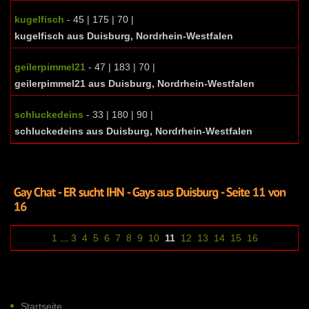
kugelfisch
- 45 | 175 | 70 |
kugelfisch aus Duisburg, Nordrhein-Westfalen
geilerpimmel21
- 47 | 183 | 70 |
geilerpimmel21 aus Duisburg, Nordrhein-Westfalen
schluckedeins
- 33 | 180 | 90 |
schluckedeins aus Duisburg, Nordrhein-Westfalen
1
...
3
4
5
6
7
8
9
10
11
12
13
14
15
16
Startseite