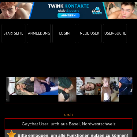
Gay Chat Profil von urch (User-ID: 65585)
urch
Gaychat User: urch aus Basel, Nordwestschweiz