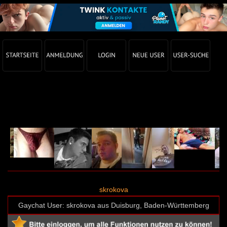
Gay Chat Profil von skrokova (User-ID: 65305)
skrokova
Gaychat User: skrokova aus Duisburg, Baden-Württemberg