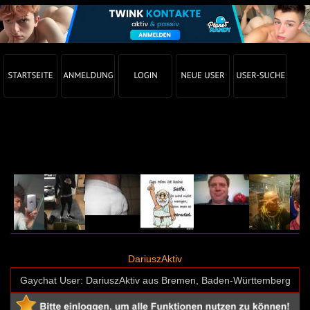
Gay Chat Profil von DariuszAktiv (User-ID: 64995)
DariuszAktiv
Gaychat User: DariuszAktiv aus Bremen, Baden-Württemberg