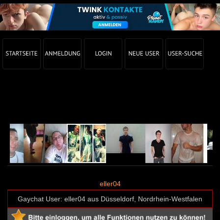
Gay Chat Profil von eller04 (User-ID: 64166)
eller04
Gaychat User: eller04 aus Düsseldorf, Nordrhein-Westfalen