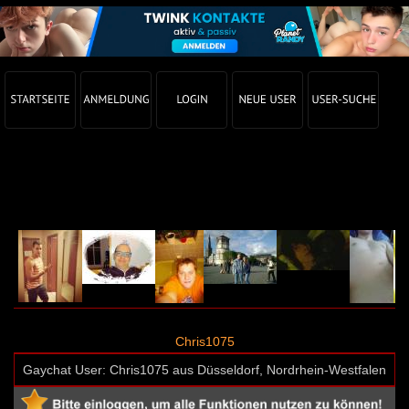
Gay Chat Profil von Chris1075 (User-ID: 63981)
Chris1075
Gaychat User: Chris1075 aus Düsseldorf, Nordrhein-Westfalen