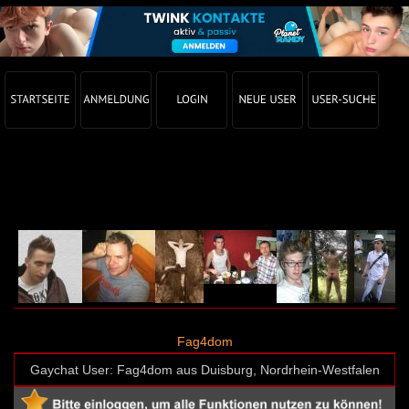
Gay Chat Profil von Fag4dom (User-ID: 60896)
Fag4dom
Gaychat User: Fag4dom aus Duisburg, Nordrhein-Westfalen