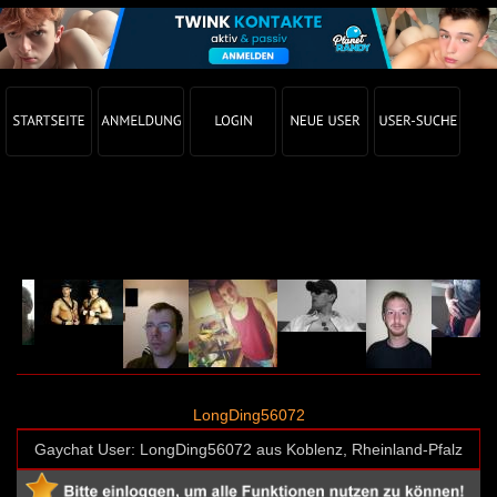
Gay Chat Profil von LongDing56072 (User-ID: 60703)
LongDing56072
Gaychat User: LongDing56072 aus Koblenz, Rheinland-Pfalz