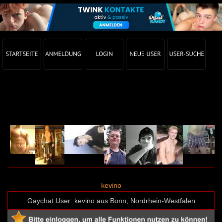
Gay Chat Profil von kevino (User-ID: 60140)
kevino
Gaychat User: kevino aus Bonn, Nordrhein-Westfalen