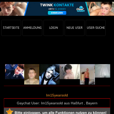
Gay Chat Profil von Im15yearsold (User-ID: 49640)
Im15yearsold
Gaychat User: Im15yearsold aus Haßfurt , Bayern