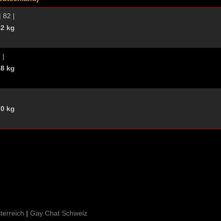
| 82 |
82 kg
 |
68 kg
70 kg
terreich
|
Gay Chat Schweiz