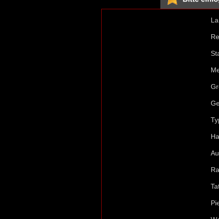
La
Re
St
Me
Gr
Ge
Ty
Ha
Au
Ra
Ta
Pi