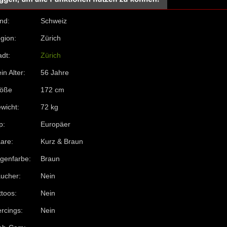
nd:
Schweiz
gion:
Zürich
adt:
Zürich
in Alter:
56 Jahre
öße
172 cm
wicht:
72 kg
p:
Europäer
are:
Kurz & Braun
genfarbe:
Braun
ucher:
Nein
ttoos:
Nein
ercings:
Nein