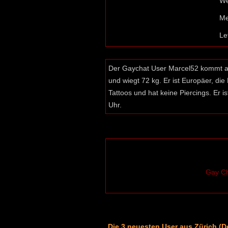
W
Me
Le
Der Gaychat User Marcel52 kommt aus
und wiegt 72 kg. Er ist Europäer, di
Tattoos und hat keine Piercings. Er 
Uhr.
Gay Ch
Die 3 neuesten User aus Zürich (