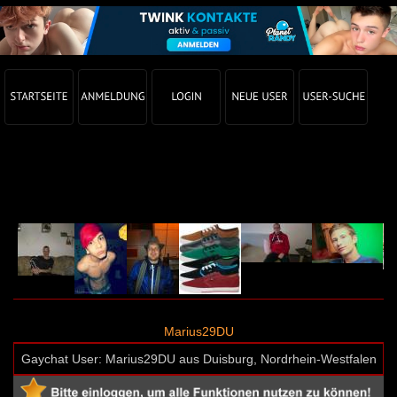
Gay Chat Profil von Marius29DU (User-ID: 44290)
Marius29DU
Gaychat User: Marius29DU aus Duisburg, Nordrhein-Westfalen