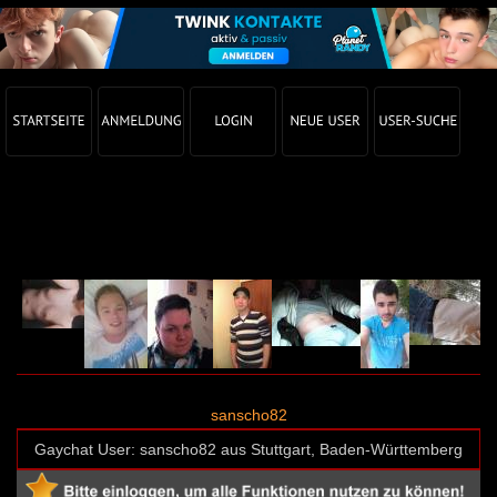
Gay Chat Profil von sanscho82 (User-ID: 4238)
sanscho82
Gaychat User: sanscho82 aus Stuttgart, Baden-Württemberg