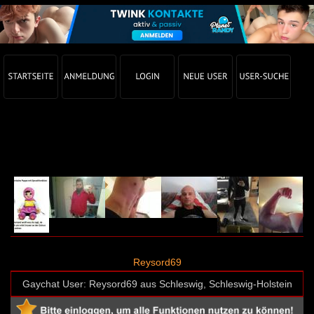
Gay Chat Profil von Reysord69 (User-ID: 41309)
Reysord69
Gaychat User: Reysord69 aus Schleswig, Schleswig-Holstein