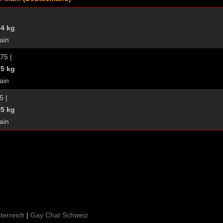
84 kg
ain
 75 |
75 kg
ain
5 |
95 kg
ain
terreich
|
Gay Chat Schweiz