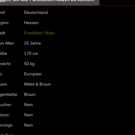
nd:
Deutschland
gion:
Hessen
adt:
Frankfurt / Main
in Alter:
25 Jahre
öße
170 cm
wicht:
50 kg
p:
Europäer
are:
Mittel & Braun
genfarbe:
Braun
ucher:
Nein
ttoos:
Nein
ercings:
Nein