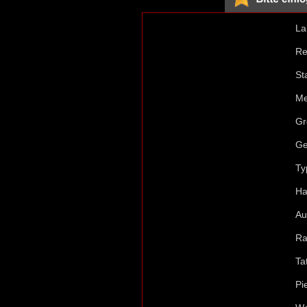
La
Re
St
Me
Gr
Ge
Ty
Ha
Au
Ra
Ta
Pi