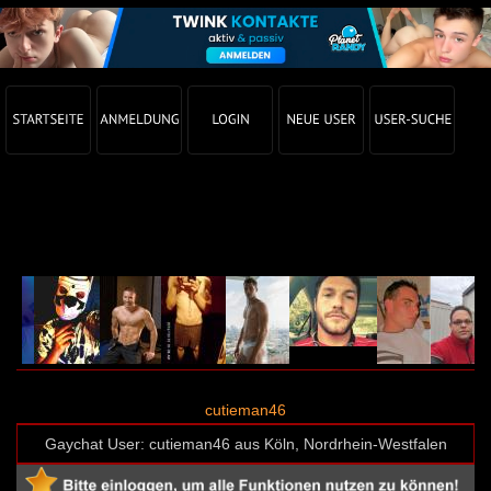
Gay Chat Profil von cutieman46 (User-ID: 33817)
cutieman46
Gaychat User: cutieman46 aus Köln, Nordrhein-Westfalen