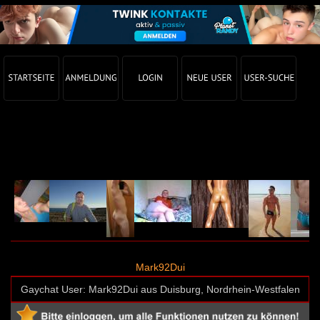
Gay Chat Profil von Mark92Dui (User-ID: 30603)
Mark92Dui
Gaychat User: Mark92Dui aus Duisburg, Nordrhein-Westfalen