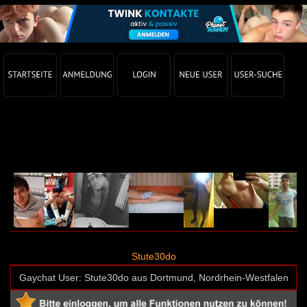
Gay Chat Profil von Stute30do (User-ID: 29640)
Stute30do
Gaychat User: Stute30do aus Dortmund, Nordrhein-Westfalen