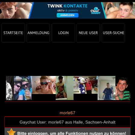
Gay Chat Profil von morle67 (User-ID: 27635)
morle67
Gaychat User: morle67 aus Halle, Sachsen-Anhalt