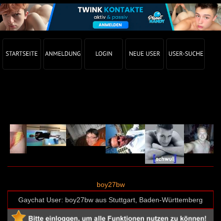
Gay Chat Profil von boy27bw (User-ID: 25836)
boy27bw
Gaychat User: boy27bw aus Stuttgart, Baden-Württemberg