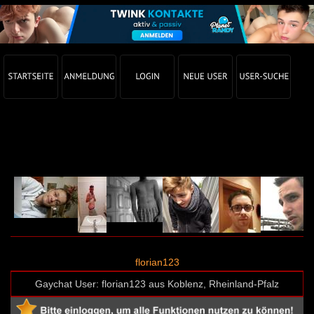
Gay Chat Profil von florian123 (User-ID: 23155)
florian123
Gaychat User: florian123 aus Koblenz, Rheinland-Pfalz