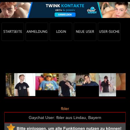
Gay Chat Profil von fbler (User-ID: 22355)
fbler
Gaychat User: fbler aus Lindau, Bayern