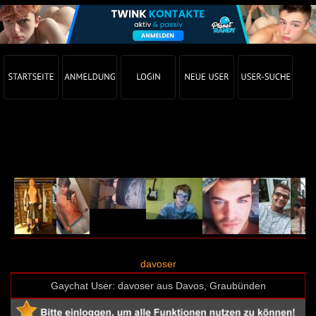
Gay Chat Profil von davoser (User-ID: 17199)
davoser
Gaychat User: davoser aus Davos, Graubünden