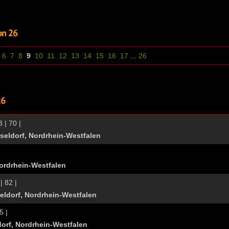
6
7
8
9
10
11
12
13
14
15
16
17
...
26
 | 70 |
eldorf, Nordrhein-Westfalen
ordrhein-Westfalen
| 82 |
eldorf, Nordrhein-Westfalen
5 |
orf, Nordrhein-Westfalen