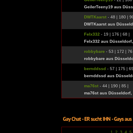
GeilerTeeny19 aus Düss
DWTKaarst
- 48 | 180 | 9
DWTKaarst aus Düsseldo
Felx332
- 19 | 176 | 68 |
Felx332 aus Düsseldorf
robbybare
- 53 | 172 | 76
robbybare aus Düsseldo
bernddssd
- 57 | 175 | 69
bernddssd aus Düsseldo
ma76st
- 44 | 190 | 85 |
ma76st aus Düsseldorf,
1
2
3
4
5