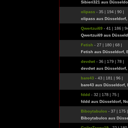
Sibieri321 aus Düsseldo
olipass
- 35 | 194 | 90 |
olipass aus Düsseldorf,
Qwertzui69
- 41 | 186 | 9
Qwertzui69 aus Düsseld
Fetish
- 27 | 180 | 68 |
Fetish aus Düsseldorf,
devdwt
- 36 | 179 | 78 |
devdwt aus Düsseldorf,
bare43
- 43 | 181 | 96 |
bare43 aus Düsseldorf,
fddd
- 32 | 178 | 75 |
fddd aus Düsseldorf, N
Biboytabulos
- 37 | 175 |
Biboytabulos aus Düsse
GeilerTeeny19
- 22 | 180 