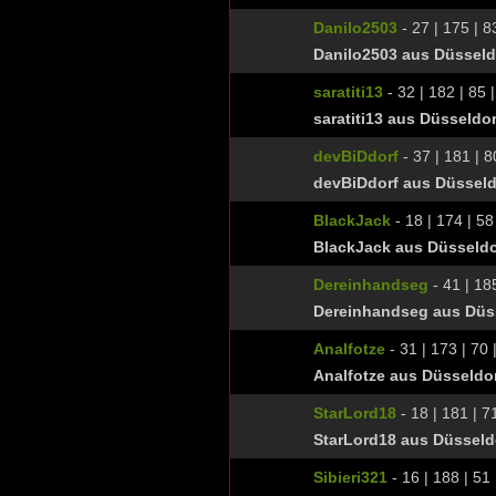
Danilo2503
- 27 | 175 | 8
Danilo2503 aus Düsseld
saratiti13
- 32 | 182 | 85 |
saratiti13 aus Düsseldo
devBiDdorf
- 37 | 181 | 8
devBiDdorf aus Düsseld
BlackJack
- 18 | 174 | 58
BlackJack aus Düsseldo
Dereinhandseg
- 41 | 185
Dereinhandseg aus Düss
Analfotze
- 31 | 173 | 70 
Analfotze aus Düsseldor
StarLord18
- 18 | 181 | 71
StarLord18 aus Düsseld
Sibieri321
- 16 | 188 | 51 